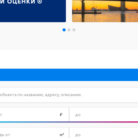
т
₽
до
дь от
м²
до