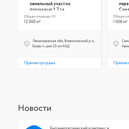
земельный участок
перв
площадью 1,7 га,
Сам
расположенный на первой
Общая площадь ЗУ
Общая п
линии КАД
12 000 м²
1 058 м²
 р-
Ленинградская обл, Всеволожский р-н,
Сама
Бугры п, дом 25 км КАД
Арми
Прямая продажа
Прямая 
Новости
Биоэнергетический комплекс в