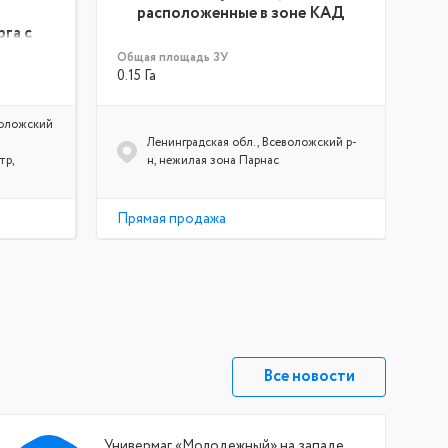
расположенные в зоне КАД
рга с
Общая площадь ЗУ
Общ
0.15 Га
12 
воложский
Ленинградская обл., Всеволожский р-
тр,
н, нежилая зона Парнас
Прямая продажа
Пр
Все новости
Универмаг «Молодежный» на западе