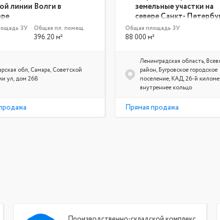
ой линии Волги в
земельные участки на
аре
севере Санкт- Петербу
прямым съездом с КАД
лощадь ЗУ
Общая пл. помещ.
Общая площадь ЗУ
396.20 м²
88 000 м²
Ленинградская область, Все
рская обл, Самара, Советской
район, Бугровское городское
и ул, дом 268
поселение, КАД, 26-й киломе
внутреннее кольцо
продажа
Прямая продажа
Производственно-складской комплекс