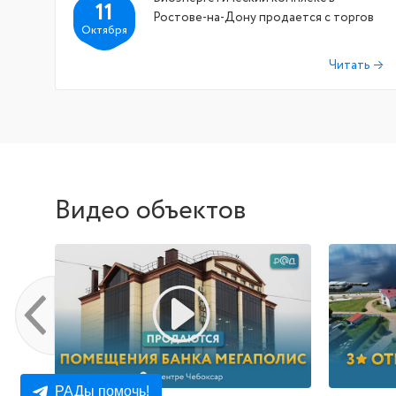
11
Ростове-на-Дону продается с торгов
Октября
Читать
Видео объектов
РАДы помочь!